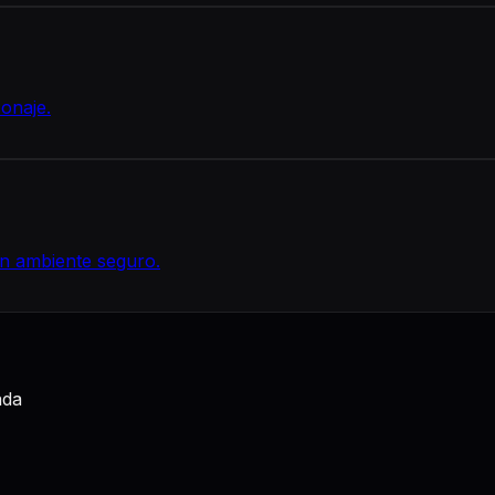
onaje.
n ambiente seguro.
ada