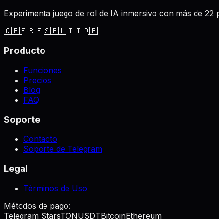
Experimenta juego de rol de IA inmersivo con más de 22 
🇬🇧
🇫🇷
🇪🇸
🇵🇱
🇮🇹
🇩🇪
Producto
Funciones
Precios
Blog
FAQ
Soporte
Contacto
Soporte de Telegram
Legal
Términos de Uso
Métodos de pago:
Telegram Stars
TON
USDT
Bitcoin
Ethereum