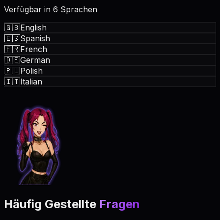
Verfügbar in 6 Sprachen
🇬🇧
English
🇪🇸
Spanish
🇫🇷
French
🇩🇪
German
🇵🇱
Polish
🇮🇹
Italian
Häufig Gestellte
Fragen