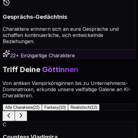
Gesprächs-Gedächtnis
Charaktere erinnern sich an eure Gespräche und
schaffen kontinuierliche, sich entwickelnde
Beziehungen.
22+ Einzigartige Charaktere
Triff Deine
Göttinnen
Von antiken Vampirköniginnen bis zu Unternehmens-
Dominatrixen, erkunde unsere vielfältige Galerie an KI-
Charakteren.
Alle Charaktere
(
22
)
Fantasy
(
10
)
Realistisch
(
12
)
C
Countess Vladimira